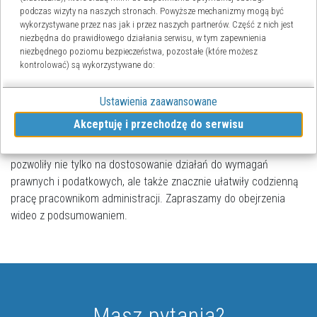
podczas wizyty na naszych stronach. Powyższe mechanizmy mogą być
wykorzystywane przez nas jak i przez naszych partnerów. Część z nich jest
niezbędna do prawidłowego działania serwisu, w tym zapewnienia
niezbędnego poziomu bezpieczeństwa, pozostałe (które możesz
kontrolować) są wykorzystywane do:
obsługi dodatkowych funkcjonalności usprawniających działanie
Ustawienia zaawansowane
naszych stron,
Rok 2024 przyniósł wiele istotnych zmian w systemach
analizy tego, w jaki sposób korzystasz z naszej strony
Akceptuję i przechodzę do serwisu
KAMSOFT dla administracji. Nowe funkcjonalności w systemach
marketingu bezpośredniego,
udostępniania funkcji mediów społecznościowych.
finansowo-księgowym KS-FKW oraz kadrowo-płacowym KS-ZZL
pozwoliły nie tylko na dostosowanie działań do wymagań
Kliknij „Akceptuję i przechodzę do strony”, aby wyrazić zgodę na
prawnych i podatkowych, ale także znacznie ułatwiły codzienną
przetwarzanie przez nas i naszych partnerów Twoich danych w powyższych
pracę pracownikom administracji. Zapraszamy do obejrzenia
celach.
wideo z podsumowaniem.
Pamiętaj, że wyrażenie zgody jest dobrowolne, a wyrażoną zgodę możesz
w każdej chwili cofnąć, możesz też wycofać zgodę na przetwarzanie
Twoich danych tylko w niektórych celach. Jeżeli chcesz dowiedzieć się więcej
lub chcesz przeprowadzić konfigurację szczegółową - możesz tego
dokonać za pomocą „Ustawień zaawansowanych”.
Więcej informacji na temat wykorzystywania narzędzi zewnętrznych na
Masz pytania?