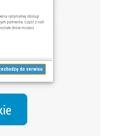
ienia optymalnej obsługi
ych partnerów. Część z nich
zostałe (które możesz
Akceptuję i przechodzę do serwisu
woich danych w powyższych
ofać zgodę na przetwarzanie
ję szczegółową - możesz tego
ookies
.