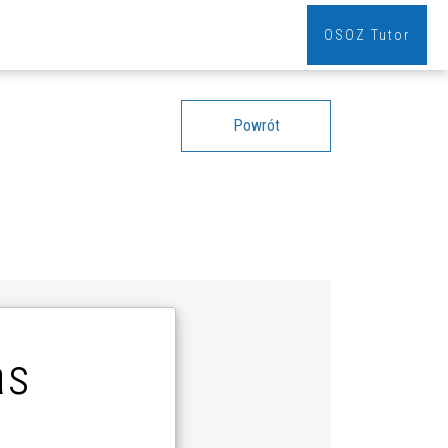
OSOZ Tutor
Powrót
as