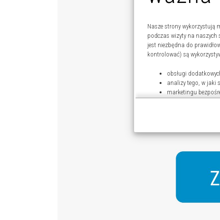
Nasze strony wykorzystują m
podczas wizyty na naszych 
jest niezbędna do prawidło
kontrolować) są wykorzysty
obsługi dodatkowych
analizy tego, w jaki
marketingu bezpośr
udostępniania funkc
Kliknij „Akceptuję i przech
celach.
Pamiętaj, że wyrażenie zgo
Twoich danych tylko w niekt
dokonać za pomocą „Ustaw
Więcej informacji na temat