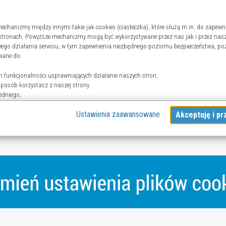
echanizmy między innymi takie jak cookies (ciasteczka), które służą m.in. do zapewn
stronach. Powyższe mechanizmy mogą być wykorzystywane przez nas jak i przez nasz
wego działania serwisu, w tym zapewnienia niezbędnego poziomu bezpieczeństwa, po
wane do:
 funkcjonalności usprawniających działanie naszych stron,
 sposób korzystasz z naszej strony
edniego,
ji mediów społecznościowych.
Ustawienia zaawansowane
odzę do strony”, aby wyrazić zgodę na przetwarzanie przez nas i naszych partnerów T
dy jest dobrowolne, a wyrażoną zgodę możesz w każdej chwili cofnąć, możesz też wyc
órych celach. Jeżeli chcesz dowiedzieć się więcej lub chcesz przeprowadzić konfigurac
ień zaawansowanych”.
 wykorzystywania narzędzi zewnętrznych na naszych stronach znajdziesz w
Polityce c