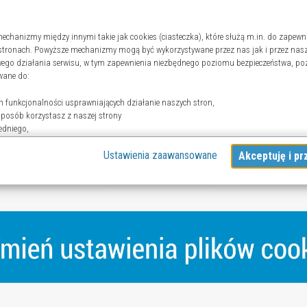
echanizmy między innymi takie jak cookies (ciasteczka), które służą m.in. do zapewn
stronach. Powyższe mechanizmy mogą być wykorzystywane przez nas jak i przez nasz
wego działania serwisu, w tym zapewnienia niezbędnego poziomu bezpieczeństwa, po
wane do:
 funkcjonalności usprawniających działanie naszych stron,
 sposób korzystasz z naszej strony
edniego,
ji mediów społecznościowych.
Ustawienia zaawansowane
odzę do strony”, aby wyrazić zgodę na przetwarzanie przez nas i naszych partnerów T
dy jest dobrowolne, a wyrażoną zgodę możesz w każdej chwili cofnąć, możesz też wyc
órych celach. Jeżeli chcesz dowiedzieć się więcej lub chcesz przeprowadzić konfigurac
ień zaawansowanych”.
 wykorzystywania narzędzi zewnętrznych na naszych stronach znajdziesz w
Polityce c