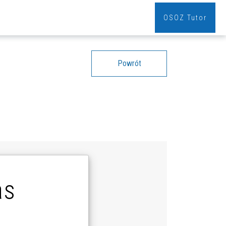
OSOZ Tutor
Powrót
as