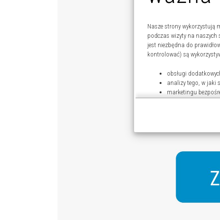
Nasze strony wykorzystują m
podczas wizyty na naszych 
jest niezbędna do prawidło
kontrolować) są wykorzysty
obsługi dodatkowych
analizy tego, w jaki
marketingu bezpośr
udostępniania funkc
Kliknij „Akceptuję i przech
celach.
Pamiętaj, że wyrażenie zgo
Twoich danych tylko w niekt
dokonać za pomocą „Ustaw
Więcej informacji na temat