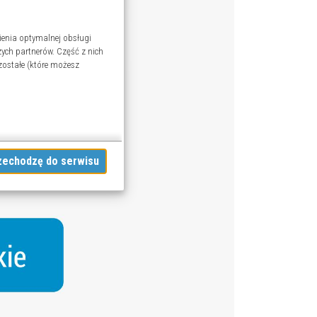
ienia optymalnej obsługi
ych partnerów. Część z nich
zostałe (które możesz
Akceptuję i przechodzę do serwisu
woich danych w powyższych
ofać zgodę na przetwarzanie
ję szczegółową - możesz tego
ookies
.